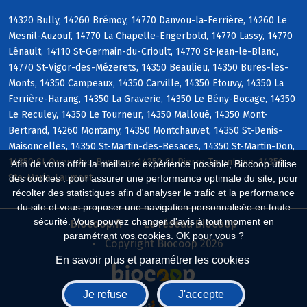
14320 Bully, 14260 Brémoy, 14770 Danvou-la-Ferrière, 14260 Le
Mesnil-Auzouf, 14770 La Chapelle-Engerbold, 14770 Lassy, 14770
Lénault, 14110 St-Germain-du-Crioult, 14770 St-Jean-le-Blanc,
14770 St-Vigor-des-Mézerets, 14350 Beaulieu, 14350 Bures-les-
Monts, 14350 Campeaux, 14350 Carville, 14350 Etouvy, 14350 La
Ferrière-Harang, 14350 La Graverie, 14350 Le Bény-Bocage, 14350
Le Reculey, 14350 Le Tourneur, 14350 Malloué, 14350 Mont-
Bertrand, 14260 Montamy, 14350 Montchauvet, 14350 St-Denis-
Maisoncelles, 14350 St-Martin-des-Besaces, 14350 St-Martin-Don,
14350 St-Ouen-des-Besaces, 14350 St-Pierre-Tarentaine, 14350
Afin de vous offrir la meilleure expérience possible, Biocoop utilise
Ste-Marie-Laumont
des cookies : pour assurer une performance optimale du site, pour
récolter des statistiques afin d'analyser le trafic et la performance
du site et vous proposer une navigation personnalisée en toute
sécurité. Vous pouvez changer d'avis à tout moment en
Biocoop.fr
Le réseau Biocoop
paramétrant vos cookies. OK pour vous ?
Copyright Biocoop 2026
En savoir plus et paramétrer les cookies
Je refuse
J'accepte
Réalisé par