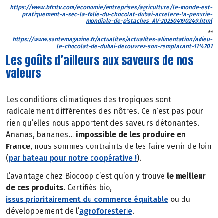
*
https://www.bfmtv.com/economie/entreprises/agriculture/le-monde-est-
pratiquement-a-sec-la-folie-du-chocolat-dubai-accelere-la-penurie-
mondiale-de-pistaches_AV-202504190249.html
**
https://www.santemagazine.fr/actualites/actualites-alimentation/adieu-
le-chocolat-de-dubai-decouvrez-son-remplacant-1114701
Les goûts d’ailleurs aux saveurs de nos
valeurs
Les conditions climatiques des tropiques sont
radicalement différentes des nôtres. Ce n’est pas pour
rien qu’elles nous apportent des saveurs détonantes.
Ananas, bananes…
impossible de les produire en
France
, nous sommes contraints de les faire venir de loin
(
par bateau pour notre coopérative !
).
L’avantage chez Biocoop c’est qu’on y trouve
le meilleur
de ces produits
. Certifiés bio,
issus prioritairement du commerce équitable
ou du
développement de l’
agroforesterie
.