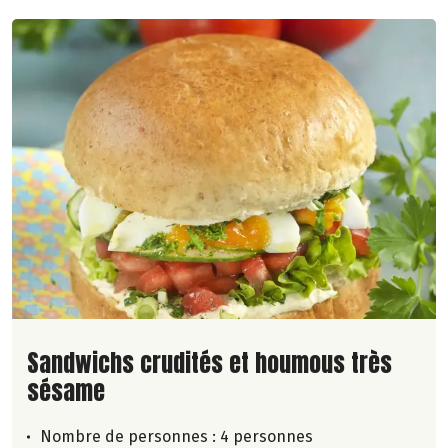
Lire la suite de la recette
Sandwichs crudités et houmous très
sésame
Nombre de personnes :
4 personnes