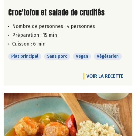
Lire la suite de la recette
Croc'tofou et salade de crudités
Nombre de personnes :
4 personnes
Préparation : 15 min
Cuisson : 6 min
Plat principal
Sans porc
Vegan
Végétarien
VOIR LA RECETTE