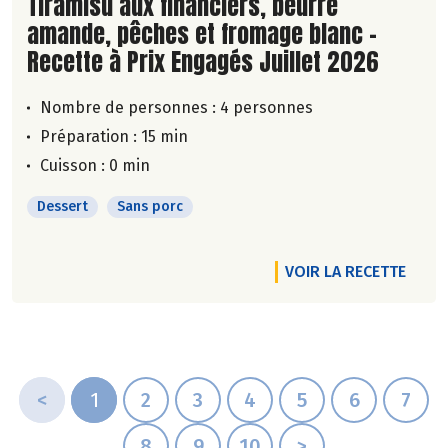
Lire la suite de la recette
Tiramisu aux financiers, beurre
amande, pêches et fromage blanc -
Recette à Prix Engagés Juillet 2026
Nombre de personnes :
4 personnes
Préparation : 15 min
Cuisson : 0 min
Dessert
Sans porc
VOIR LA RECETTE
<
1
2
3
4
5
6
7
8
9
10
>