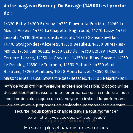
Votre magasin Biocoop Du Bocage (14500) est proche
de :
14320 Bully, 14260 Brémoy, 14770 Danvou-la-Ferrière, 14260 Le
Mesnil-Auzouf, 14770 La Chapelle-Engerbold, 14770 Lassy, 14770
Lénault, 14110 St-Germain-du-Crioult, 14770 St-Jean-le-Blanc,
14770 St-Vigor-des-Mézerets, 14350 Beaulieu, 14350 Bures-les-
Monts, 14350 Campeaux, 14350 Carville, 14350 Etouvy, 14350 La
Ferrière-Harang, 14350 La Graverie, 14350 Le Bény-Bocage, 14350
Le Reculey, 14350 Le Tourneur, 14350 Malloué, 14350 Mont-
Bertrand, 14260 Montamy, 14350 Montchauvet, 14350 St-Denis-
Maisoncelles, 14350 St-Martin-des-Besaces, 14350 St-Martin-Don,
14350 St-Ouen-des-Besaces, 14350 St-Pierre-Tarentaine, 14350
Afin de vous offrir la meilleure expérience possible, Biocoop utilise
Ste-Marie-Laumont
des cookies : pour assurer une performance optimale du site, pour
récolter des statistiques afin d'analyser le trafic et la performance
du site et vous proposer une navigation personnalisée en toute
sécurité. Vous pouvez changer d'avis à tout moment en
Biocoop.fr
Le réseau Biocoop
paramétrant vos cookies. OK pour vous ?
Copyright Biocoop 2026
En savoir plus et paramétrer les cookies