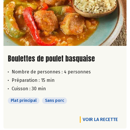
Lire la suite de la recette
Boulettes de poulet basquaise
Nombre de personnes :
4 personnes
Préparation : 15 min
Cuisson : 30 min
Plat principal
Sans porc
VOIR LA RECETTE