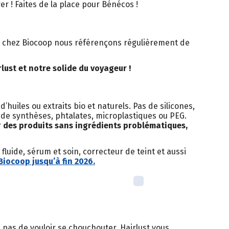
er ! Faites de la place pour Bénécos !
n, chez Biocoop nous référençons régulièrement de
lust et notre solide du voyageur !
huiles ou extraits bio et naturels. Pas de silicones,
s de synthèses, phtalates, microplastiques ou PEG.
r
des produits sans ingrédients problématiques,
fluide, sérum et soin, correcteur de teint et aussi
Biocoop jusqu’à fin 2026.
 pas de vouloir se chouchouter. Hairlust vous