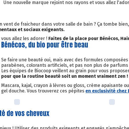
Une nouvelle marque rejoint nos rayons et vous allez l'ador
n vent de fraicheur dans votre salle de bain ? Ça tombe bie
entaux et sociaux exigeants.
vous allez les adorer !
Faites de la place pour Bénécos, Hair
Bénécos, du bio pour être beau
Se faire une beauté oui, mais avec des formules composées d’
parabènes, colorants artificiels, et pas non plus de parfum
Les équipes de Biocoop veillent au grain pour vous propose
pour que la routine beauté soit un moment vraiment zen !
Mascara, kajal, crayon à lèvres ou gloss, crème apaisante ou 
gel douche. Vous trouverez ces pépites
en exclusivité chez 
nté de vos cheveux
mieux ! Utiliser des produits exigeants et engagés n’empêche