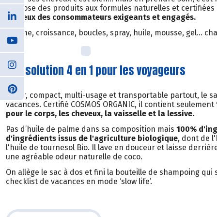
propose des produits aux formules naturelles et certifiées 
cheveux des consommateurs exigeants et engagés.
Volume, croissance, boucles, spray, huile, mousse, gel… ch
Une solution 4 en 1 pour les voyageurs
Léger, compact, multi-usage et transportable partout, le sa
vacances. Certifié COSMOS ORGANIC, il contient seulement 9
pour le corps, les cheveux, la vaisselle et la lessive.
Pas d’huile de palme dans sa composition mais
100% d'ing
d'ingrédients issus de l'agriculture biologique
, dont de l
l'huile de tournesol Bio. Il lave en douceur et laisse derriè
une agréable odeur naturelle de coco.
On allège le sac à dos et fini la bouteille de shampoing qui
checklist de vacances en mode ‘slow life’.