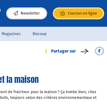
Newsletter
Courses en ligne
(s’ouvre dans une nouvelle fenêtre)
Magazines
Biocoop
Partager sur
et la maison
vent de fraicheur pour la maison ? Ça tombe bien, chez
its, toujours selon des critères environnementaux et