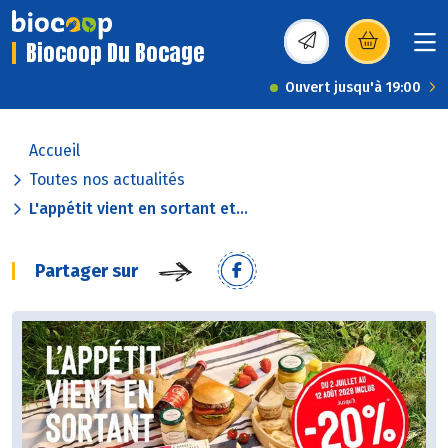
Biocoop Du Bocage
(s’ouvre dans une nou
Ouvert jusqu'à 19:00
Accueil
Toutes nos actualités
L'appétit vient en sortant et...
Partager sur