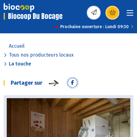
Biocoop Du Bocage
(s’ouvre dans une nou
Prochaine ouverture : Lundi 09:30
Accueil
Tous nos producteurs locaux
La touche
Partager sur