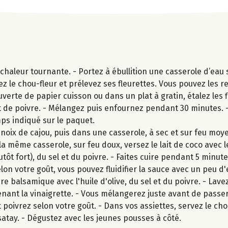
aleur tournante. - Portez à ébullition une casserole d’eau s
ez le chou-fleur et prélevez ses fleurettes. Vous pouvez les 
uverte de papier cuisson ou dans un plat à gratin, étalez les 
 et de poivre. - Mélangez puis enfournez pendant 30 minutes. -
emps indiqué sur le paquet.
ix de cajou, puis dans une casserole, à sec et sur feu moyen
a même casserole, sur feu doux, versez le lait de coco avec l
lutôt fort), du sel et du poivre. - Faites cuire pendant 5 min
n votre goût, vous pouvez fluidifier la sauce avec un peu d
 balsamique avec l'huile d'olive, du sel et du poivre. - Lavez
nant la vinaigrette. - Vous mélangerez juste avant de passer
t poivrez selon votre goût. - Dans vos assiettes, servez le chou
atay. - Dégustez avec les jeunes pousses à côté.