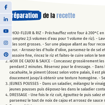
Préparation
de la
recette
CHOU-FLEUR & RIZ - Préchauffez votre four à 200°C en ch
(comptez 2,5 volumes d’eau pour 1 volume de riz). - Lav
elles sont grosses. - Sur une plaque allant au four reco
fleur. - Arrosez-les d'huile d'olive, parsemez-le de sel
passoire fine, rincez le riz et faites-le cuire selon le t
NOIX DE CAJOU & SAUCE - Concassez grossièrement les no
pendant 2 minutes. Réservez pour le dressage. - Dans l
cacahuète, le piment (dosez selon votre palais, il est p
doucement jusqu'à obtenir une texture homogène. - Selo
JEUNES POUSSES - Dans un saladier, mélangez le vinaigre
jeunes pousses puis déposez-les dans le saladier conte
DRESSAGE - Une fois le riz cuit, égouttez-le puis salez e
parsemez le tout de noix de cajou et arrosez de sauce s