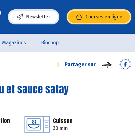
Newsletter
Courses en ligne
(s’ouvre dans une nouvelle fenêtre)
Magazines
Biocoop
Partager sur
ou et sauce satay
tion
Cuisson
30 min