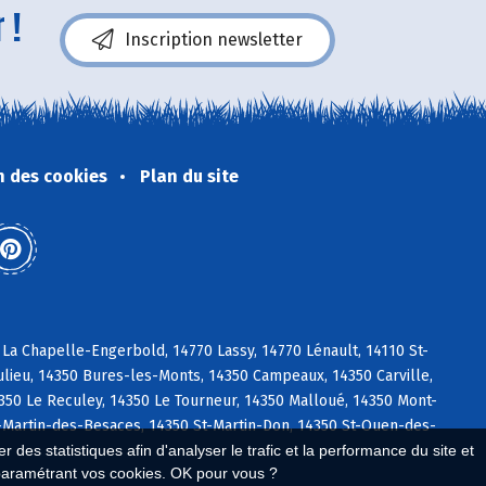
 !
Inscription newsletter
n des cookies
Plan du site
La Chapelle-Engerbold, 14770 Lassy, 14770 Lénault, 14110 St-
ulieu, 14350 Bures-les-Monts, 14350 Campeaux, 14350 Carville,
4350 Le Reculey, 14350 Le Tourneur, 14350 Malloué, 14350 Mont-
-Martin-des-Besaces, 14350 St-Martin-Don, 14350 St-Ouen-des-
 des statistiques afin d'analyser le trafic et la performance du site et
paramétrant vos cookies. OK pour vous ?