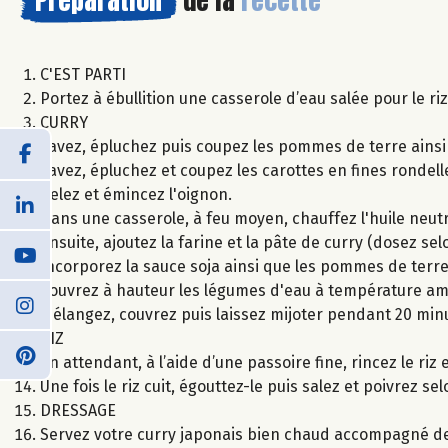
C'EST PARTI
Portez à ébullition une casserole d’eau salée pour le ri
CURRY
Lavez, épluchez puis coupez les pommes de terre ains
Lavez, épluchez et coupez les carottes en fines rondell
Pelez et émincez l'oignon.
Dans une casserole, à feu moyen, chauffez l'huile neutr
Ensuite, ajoutez la farine et la pâte de curry (dosez s
Incorporez la sauce soja ainsi que les pommes de terre,
Couvrez à hauteur les légumes d'eau à température am
Mélangez, couvrez puis laissez mijoter pendant 20 min
RIZ
En attendant, à l’aide d’une passoire fine, rincez le riz 
Une fois le riz cuit, égouttez-le puis salez et poivrez se
DRESSAGE
Servez votre curry japonais bien chaud accompagné de