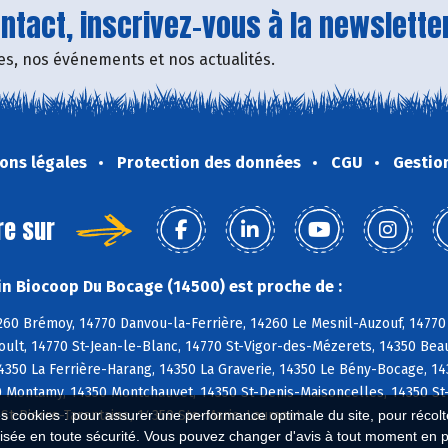
tact, inscrivez-vous à la newsletter
fres, nos événements et nos actualités.
ons légales
Protection des données
CGU
Gestio
re sur
n Biocoop Du Bocage (14500) est proche de :
260 Brémoy, 14770 Danvou-la-Ferrière, 14260 Le Mesnil-Auzouf, 14770 
ult, 14770 St-Jean-le-Blanc, 14770 St-Vigor-des-Mézerets, 14350 Bea
4350 La Ferrière-Harang, 14350 La Graverie, 14350 Le Bény-Bocage, 1
0 Montamy, 14350 Montchauvet, 14350 St-Denis-Maisoncelles, 14350 St
 St-Pierre-Tarentaine, 14350 Ste-Marie-Laumont
es cookies : pour assurer une performance optimale du site, pour récolter
isée en toute sécurité. Vous pouvez changer d'avis à tout moment en 