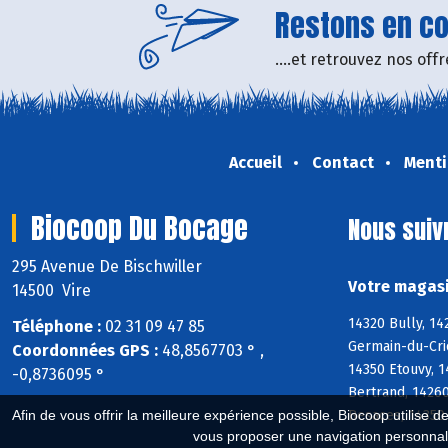
Restons en con
....et retrouvez nos of
Accueil
Contact
Menti
Biocoop Du Bocage
Nous suiv
295 Avenue De Bischwiller
Votre magasi
14500 Vire
14320 Bully, 14
Téléphone :
02 31 09 47 85
Germain-du-Crio
Coordonnées GPS :
48,8567703 ° ,
14350 Etouvy, 1
-0,8736095 °
Bertrand, 1426
Besaces, 14350
Afin de vous offrir la meilleure expérience possible, Biocoop utilise d
vous proposer une navigation personnal