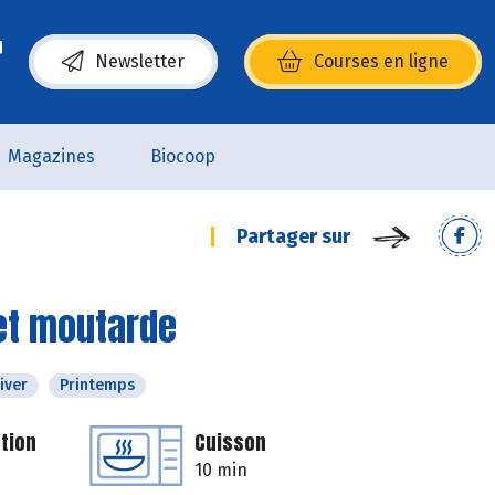
Newsletter
Courses en ligne
(s’ouvre dans une nouvelle fenêtre)
Magazines
Biocoop
Partager sur
et moutarde
iver
Printemps
tion
Cuisson
10 min