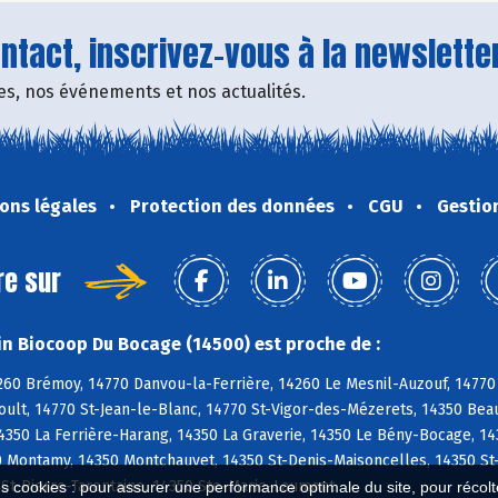
tact, inscrivez-vous à la newsletter
fres, nos événements et nos actualités.
ons légales
Protection des données
CGU
Gestio
re sur
n Biocoop Du Bocage (14500) est proche de :
260 Brémoy, 14770 Danvou-la-Ferrière, 14260 Le Mesnil-Auzouf, 14770 
ult, 14770 St-Jean-le-Blanc, 14770 St-Vigor-des-Mézerets, 14350 Bea
4350 La Ferrière-Harang, 14350 La Graverie, 14350 Le Bény-Bocage, 1
0 Montamy, 14350 Montchauvet, 14350 St-Denis-Maisoncelles, 14350 St
 St-Pierre-Tarentaine, 14350 Ste-Marie-Laumont
es cookies : pour assurer une performance optimale du site, pour récolter