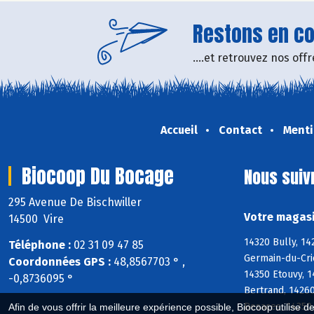
Restons en con
....et retrouvez nos of
Accueil
Contact
Menti
Biocoop Du Bocage
Nous suiv
295 Avenue De Bischwiller
Votre magasi
14500 Vire
14320 Bully, 14
Téléphone :
02 31 09 47 85
Germain-du-Crio
Coordonnées GPS :
48,8567703 ° ,
14350 Etouvy, 1
-0,8736095 °
Bertrand, 1426
Besaces, 14350
Afin de vous offrir la meilleure expérience possible, Biocoop utilise d