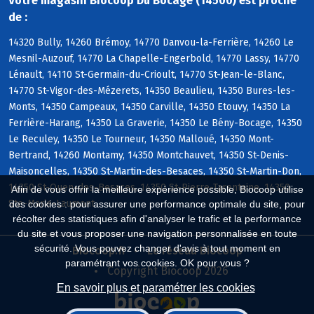
Votre magasin Biocoop Du Bocage (14500) est proche
de :
14320 Bully, 14260 Brémoy, 14770 Danvou-la-Ferrière, 14260 Le
Mesnil-Auzouf, 14770 La Chapelle-Engerbold, 14770 Lassy, 14770
Lénault, 14110 St-Germain-du-Crioult, 14770 St-Jean-le-Blanc,
14770 St-Vigor-des-Mézerets, 14350 Beaulieu, 14350 Bures-les-
Monts, 14350 Campeaux, 14350 Carville, 14350 Etouvy, 14350 La
Ferrière-Harang, 14350 La Graverie, 14350 Le Bény-Bocage, 14350
Le Reculey, 14350 Le Tourneur, 14350 Malloué, 14350 Mont-
Bertrand, 14260 Montamy, 14350 Montchauvet, 14350 St-Denis-
Maisoncelles, 14350 St-Martin-des-Besaces, 14350 St-Martin-Don,
14350 St-Ouen-des-Besaces, 14350 St-Pierre-Tarentaine, 14350
Afin de vous offrir la meilleure expérience possible, Biocoop utilise
Ste-Marie-Laumont
des cookies : pour assurer une performance optimale du site, pour
récolter des statistiques afin d'analyser le trafic et la performance
du site et vous proposer une navigation personnalisée en toute
sécurité. Vous pouvez changer d'avis à tout moment en
Biocoop.fr
Le réseau Biocoop
paramétrant vos cookies. OK pour vous ?
Copyright Biocoop 2026
En savoir plus et paramétrer les cookies