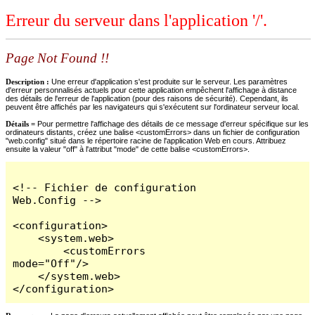
Erreur du serveur dans l'application '/'.
Page Not Found !!
Description :
Une erreur d'application s'est produite sur le serveur. Les paramètres
d'erreur personnalisés actuels pour cette application empêchent l'affichage à distance
des détails de l'erreur de l'application (pour des raisons de sécurité). Cependant, ils
peuvent être affichés par les navigateurs qui s'exécutent sur l'ordinateur serveur local.
Détails =
Pour permettre l'affichage des détails de ce message d'erreur spécifique sur les
ordinateurs distants, créez une balise <customErrors> dans un fichier de configuration
"web.config" situé dans le répertoire racine de l'application Web en cours. Attribuez
ensuite la valeur "off" à l'attribut "mode" de cette balise <customErrors>.
<!-- Fichier de configuration 
Web.Config -->

<configuration>

    <system.web>

        <customErrors 
mode="Off"/>

    </system.web>

</configuration>