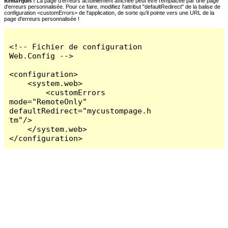
Remarques :
La page d'erreurs actuellement affichée peut être remplacée par une page
d'erreurs personnalisée. Pour ce faire, modifiez l'attribut "defaultRedirect" de la balise de
configuration <customErrors> de l'application, de sorte qu'il pointe vers une URL de la
page d'erreurs personnalisée !
<!-- Fichier de configuration 
Web.Config -->

<configuration>

    <system.web>

        <customErrors 
mode="RemoteOnly" 
defaultRedirect="mycustompage.h
tm"/>

    </system.web>

</configuration>