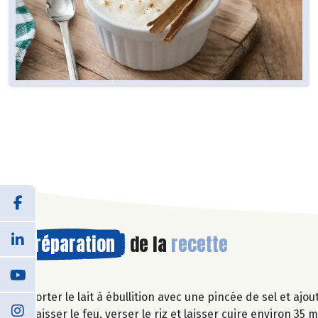
Préparation
de la
recette
Porter le lait à ébullition avec une pincée de sel et ajou
Baisser le feu, verser le riz et laisser cuire environ 