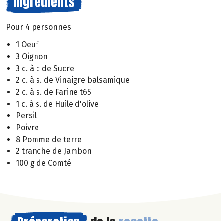
Ingrédients
Pour 4 personnes
1 Oeuf
3 Oignon
3 c. à c de Sucre
2 c. à s. de Vinaigre balsamique
2 c. à s. de Farine t65
1 c. à s. de Huile d'olive
Persil
Poivre
8 Pomme de terre
2 tranche de Jambon
100 g de Comté