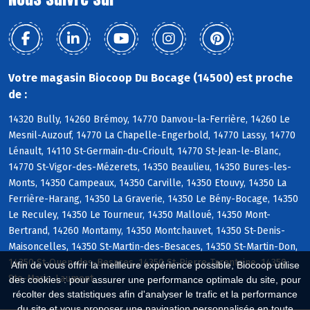
Votre magasin Biocoop Du Bocage (14500) est proche
de :
14320 Bully, 14260 Brémoy, 14770 Danvou-la-Ferrière, 14260 Le
Mesnil-Auzouf, 14770 La Chapelle-Engerbold, 14770 Lassy, 14770
Lénault, 14110 St-Germain-du-Crioult, 14770 St-Jean-le-Blanc,
14770 St-Vigor-des-Mézerets, 14350 Beaulieu, 14350 Bures-les-
Monts, 14350 Campeaux, 14350 Carville, 14350 Etouvy, 14350 La
Ferrière-Harang, 14350 La Graverie, 14350 Le Bény-Bocage, 14350
Le Reculey, 14350 Le Tourneur, 14350 Malloué, 14350 Mont-
Bertrand, 14260 Montamy, 14350 Montchauvet, 14350 St-Denis-
Maisoncelles, 14350 St-Martin-des-Besaces, 14350 St-Martin-Don,
14350 St-Ouen-des-Besaces, 14350 St-Pierre-Tarentaine, 14350
Afin de vous offrir la meilleure expérience possible, Biocoop utilise
Ste-Marie-Laumont
des cookies : pour assurer une performance optimale du site, pour
récolter des statistiques afin d'analyser le trafic et la performance
du site et vous proposer une navigation personnalisée en toute