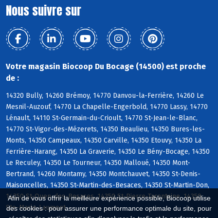
Nous suivre sur
Votre magasin Biocoop Du Bocage (14500) est proche
de :
14320 Bully, 14260 Brémoy, 14770 Danvou-la-Ferrière, 14260 Le
Mesnil-Auzouf, 14770 La Chapelle-Engerbold, 14770 Lassy, 14770
Lénault, 14110 St-Germain-du-Crioult, 14770 St-Jean-le-Blanc,
14770 St-Vigor-des-Mézerets, 14350 Beaulieu, 14350 Bures-les-
Monts, 14350 Campeaux, 14350 Carville, 14350 Etouvy, 14350 La
Ferrière-Harang, 14350 La Graverie, 14350 Le Bény-Bocage, 14350
Le Reculey, 14350 Le Tourneur, 14350 Malloué, 14350 Mont-
Bertrand, 14260 Montamy, 14350 Montchauvet, 14350 St-Denis-
Maisoncelles, 14350 St-Martin-des-Besaces, 14350 St-Martin-Don,
14350 St-Ouen-des-Besaces, 14350 St-Pierre-Tarentaine, 14350
Afin de vous offrir la meilleure expérience possible, Biocoop utilise
Ste-Marie-Laumont
des cookies : pour assurer une performance optimale du site, pour