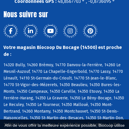
Coordonnées GPS :
48,8567703 ° , -0,8736095 °
Nous suivre sur
Votre magasin Biocoop Du Bocage (14500) est proche
de :
14320 Bully, 14260 Brémoy, 14770 Danvou-la-Ferrière, 14260 Le
Mesnil-Auzouf, 14770 La Chapelle-Engerbold, 14770 Lassy, 14770
Lénault, 14110 St-Germain-du-Crioult, 14770 St-Jean-le-Blanc,
14770 St-Vigor-des-Mézerets, 14350 Beaulieu, 14350 Bures-les-
Monts, 14350 Campeaux, 14350 Carville, 14350 Etouvy, 14350 La
Ferrière-Harang, 14350 La Graverie, 14350 Le Bény-Bocage, 14350
Le Reculey, 14350 Le Tourneur, 14350 Malloué, 14350 Mont-
Bertrand, 14260 Montamy, 14350 Montchauvet, 14350 St-Denis-
Maisoncelles, 14350 St-Martin-des-Besaces, 14350 St-Martin-Don,
14350 St-Ouen-des-Besaces, 14350 St-Pierre-Tarentaine, 14350
Afin de vous offrir la meilleure expérience possible, Biocoop utilise