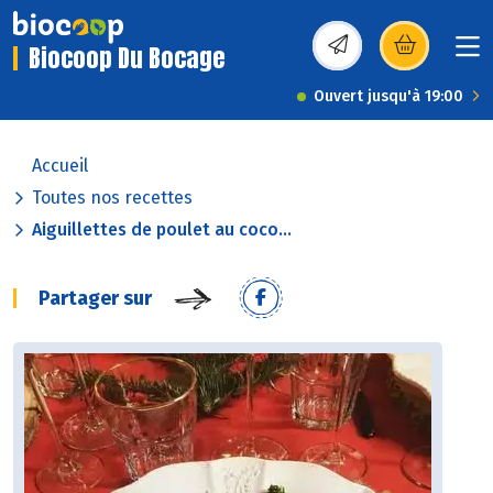
Biocoop Du Bocage
(s’ouvre dans une nou
Ouvert jusqu'à 19:00
Accueil
Toutes nos recettes
Aiguillettes de poulet au coco...
Partager sur