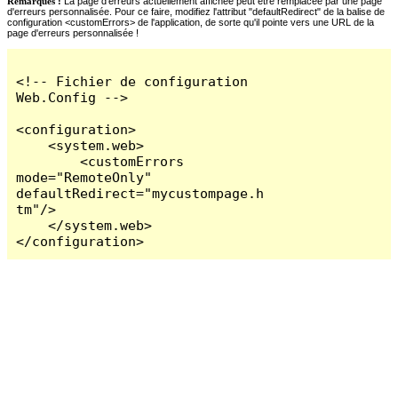
Remarques :
La page d'erreurs actuellement affichée peut être remplacée par une page
d'erreurs personnalisée. Pour ce faire, modifiez l'attribut "defaultRedirect" de la balise de
configuration <customErrors> de l'application, de sorte qu'il pointe vers une URL de la
page d'erreurs personnalisée !
<!-- Fichier de configuration 
Web.Config -->

<configuration>

    <system.web>

        <customErrors 
mode="RemoteOnly" 
defaultRedirect="mycustompage.h
tm"/>

    </system.web>

</configuration>