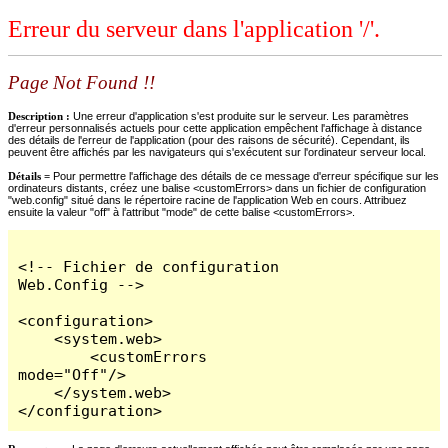
Erreur du serveur dans l'application '/'.
Page Not Found !!
Description :
Une erreur d'application s'est produite sur le serveur. Les paramètres
d'erreur personnalisés actuels pour cette application empêchent l'affichage à distance
des détails de l'erreur de l'application (pour des raisons de sécurité). Cependant, ils
peuvent être affichés par les navigateurs qui s'exécutent sur l'ordinateur serveur local.
Détails =
Pour permettre l'affichage des détails de ce message d'erreur spécifique sur les
ordinateurs distants, créez une balise <customErrors> dans un fichier de configuration
"web.config" situé dans le répertoire racine de l'application Web en cours. Attribuez
ensuite la valeur "off" à l'attribut "mode" de cette balise <customErrors>.
<!-- Fichier de configuration 
Web.Config -->

<configuration>

    <system.web>

        <customErrors 
mode="Off"/>

    </system.web>

</configuration>