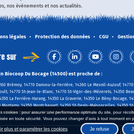
fres, nos événements et nos actualités.
ons légales
Protection des données
CGU
Gestio
re sur
n Biocoop Du Bocage (14500) est proche de :
260 Brémoy, 14770 Danvou-la-Ferrière, 14260 Le Mesnil-Auzouf, 14770 
ult, 14770 St-Jean-le-Blanc, 14770 St-Vigor-des-Mézerets, 14350 Bea
4350 La Ferrière-Harang, 14350 La Graverie, 14350 Le Bény-Bocage, 1
0 Montamy, 14350 Montchauvet, 14350 St-Denis-Maisoncelles, 14350 St
 St-Pierre-Tarentaine, 14350 Ste-Marie-Laumont
es cookies : pour assurer une performance optimale du site, pour récolter
isée en toute sécurité. Vous pouvez changer d'avis à tout moment en 
r plus et paramétrer les cookies
Je refuse
J
Biocoop.fr
Le ré