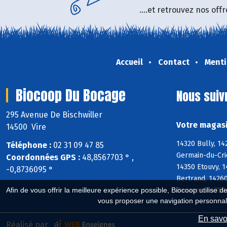
....et retrouvez nos of
Accueil
Contact
Menti
Biocoop Du Bocage
Nous suiv
295 Avenue De Bischwiller
Votre magasi
14500 Vire
14320 Bully, 14
Téléphone :
02 31 09 47 85
Germain-du-Crio
Coordonnées GPS :
48,8567703 ° ,
14350 Etouvy, 1
-0,8736095 °
Bertrand, 1426
Besaces, 14350
Afin de vous offrir la meilleure expérience possible, Biocoop utilise d
vous proposer une navigation personnal
En savoi
Réalisé par