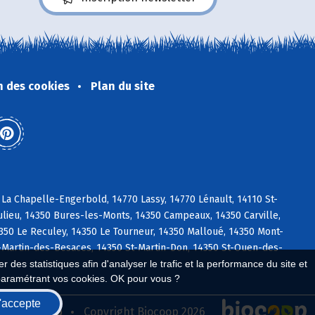
n des cookies
Plan du site
La Chapelle-Engerbold, 14770 Lassy, 14770 Lénault, 14110 St-
ulieu, 14350 Bures-les-Monts, 14350 Campeaux, 14350 Carville,
4350 Le Reculey, 14350 Le Tourneur, 14350 Malloué, 14350 Mont-
-Martin-des-Besaces, 14350 St-Martin-Don, 14350 St-Ouen-des-
 des statistiques afin d'analyser le trafic et la performance du site et
paramétrant vos cookies. OK pour vous ?
'accepte
seau Biocoop
Copyright Biocoop 2026