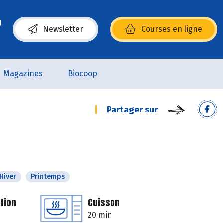
Newsletter
Courses en ligne
(s’ouvre dans une nouvelle fenêtre)
Magazines
Biocoop
Partager sur
Hiver
Printemps
tion
Cuisson
20 min