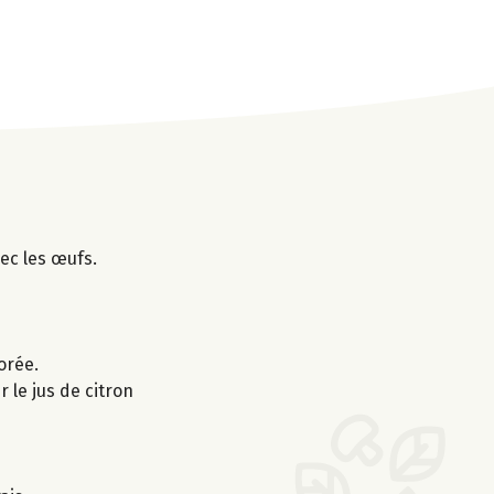
vec les œufs.
orée.
r le jus de citron