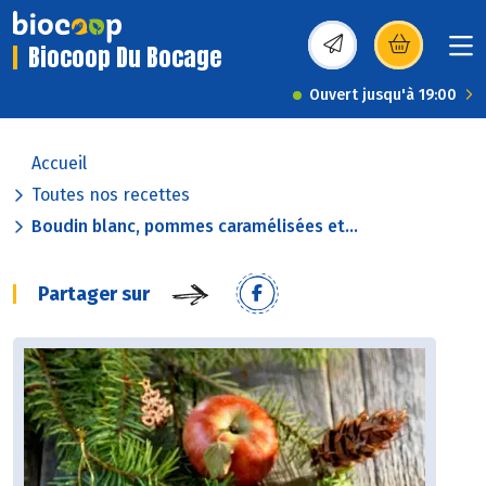
Biocoop Du Bocage
(s’ouvre dans une nou
Ouvert jusqu'à 19:00
Accueil
Toutes nos recettes
Boudin blanc, pommes caramélisées et...
Partager sur