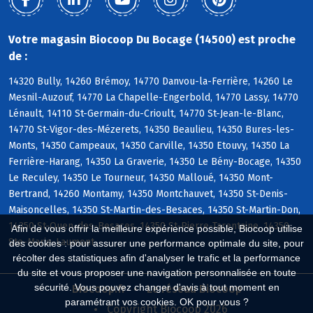
Votre magasin Biocoop Du Bocage (14500) est proche
de :
14320 Bully, 14260 Brémoy, 14770 Danvou-la-Ferrière, 14260 Le
Mesnil-Auzouf, 14770 La Chapelle-Engerbold, 14770 Lassy, 14770
Lénault, 14110 St-Germain-du-Crioult, 14770 St-Jean-le-Blanc,
14770 St-Vigor-des-Mézerets, 14350 Beaulieu, 14350 Bures-les-
Monts, 14350 Campeaux, 14350 Carville, 14350 Etouvy, 14350 La
Ferrière-Harang, 14350 La Graverie, 14350 Le Bény-Bocage, 14350
Le Reculey, 14350 Le Tourneur, 14350 Malloué, 14350 Mont-
Bertrand, 14260 Montamy, 14350 Montchauvet, 14350 St-Denis-
Maisoncelles, 14350 St-Martin-des-Besaces, 14350 St-Martin-Don,
14350 St-Ouen-des-Besaces, 14350 St-Pierre-Tarentaine, 14350
Afin de vous offrir la meilleure expérience possible, Biocoop utilise
Ste-Marie-Laumont
des cookies : pour assurer une performance optimale du site, pour
récolter des statistiques afin d'analyser le trafic et la performance
du site et vous proposer une navigation personnalisée en toute
sécurité. Vous pouvez changer d'avis à tout moment en
Biocoop.fr
Le réseau Biocoop
paramétrant vos cookies. OK pour vous ?
Copyright Biocoop 2026