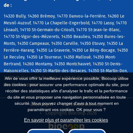
de :
14320 Bully, 14260 Brémoy, 14770 Danvou-la-Ferrière, 14260 Le
Mesnil-Auzouf, 14770 La Chapelle-Engerbold, 14770 Lassy, 14770
Lénault, 14110 St-Germain-du-Crioult, 14770 St-Jean-le-Blanc,
14770 St-Vigor-des-Mézerets, 14350 Beaulieu, 14350 Bures-les-
Monts, 14350 Campeaux, 14350 Carville, 14350 Etouvy, 14350 La
Ferrière-Harang, 14350 La Graverie, 14350 Le Bény-Bocage, 14350
Le Reculey, 14350 Le Tourneur, 14350 Malloué, 14350 Mont-
Bertrand, 14260 Montamy, 14350 Montchauvet, 14350 St-Denis-
Maisoncelles, 14350 St-Martin-des-Besaces, 14350 St-Martin-Don,
14350 St-Ouen-des-Besaces, 14350 St-Pierre-Tarentaine, 14350
Afin de vous offrir la meilleure expérience possible, Biocoop utilise
Ste-Marie-Laumont
des cookies : pour assurer une performance optimale du site, pour
récolter des statistiques afin d'analyser le trafic et la performance
du site et vous proposer une navigation personnalisée en toute
sécurité. Vous pouvez changer d'avis à tout moment en
Biocoop.fr
Le réseau Biocoop
paramétrant vos cookies. OK pour vous ?
Copyright Biocoop 2026
En savoir plus et paramétrer les cookies