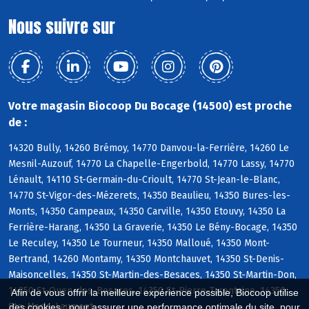
Nous suivre sur
Votre magasin Biocoop Du Bocage (14500) est proche
de :
14320 Bully, 14260 Brémoy, 14770 Danvou-la-Ferrière, 14260 Le
Mesnil-Auzouf, 14770 La Chapelle-Engerbold, 14770 Lassy, 14770
Lénault, 14110 St-Germain-du-Crioult, 14770 St-Jean-le-Blanc,
14770 St-Vigor-des-Mézerets, 14350 Beaulieu, 14350 Bures-les-
Monts, 14350 Campeaux, 14350 Carville, 14350 Etouvy, 14350 La
Ferrière-Harang, 14350 La Graverie, 14350 Le Bény-Bocage, 14350
Le Reculey, 14350 Le Tourneur, 14350 Malloué, 14350 Mont-
Bertrand, 14260 Montamy, 14350 Montchauvet, 14350 St-Denis-
Maisoncelles, 14350 St-Martin-des-Besaces, 14350 St-Martin-Don,
14350 St-Ouen-des-Besaces, 14350 St-Pierre-Tarentaine, 14350
Afin de vous offrir la meilleure expérience possible, Biocoop utilise
Ste-Marie-Laumont
des cookies : pour assurer une performance optimale du site, pour