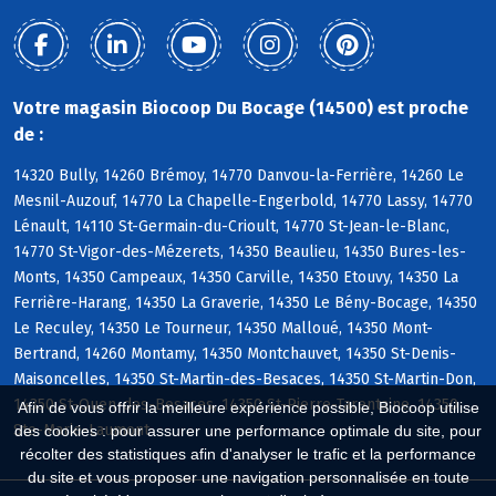
Votre magasin Biocoop Du Bocage (14500) est proche
de :
14320 Bully, 14260 Brémoy, 14770 Danvou-la-Ferrière, 14260 Le
Mesnil-Auzouf, 14770 La Chapelle-Engerbold, 14770 Lassy, 14770
Lénault, 14110 St-Germain-du-Crioult, 14770 St-Jean-le-Blanc,
14770 St-Vigor-des-Mézerets, 14350 Beaulieu, 14350 Bures-les-
Monts, 14350 Campeaux, 14350 Carville, 14350 Etouvy, 14350 La
Ferrière-Harang, 14350 La Graverie, 14350 Le Bény-Bocage, 14350
Le Reculey, 14350 Le Tourneur, 14350 Malloué, 14350 Mont-
Bertrand, 14260 Montamy, 14350 Montchauvet, 14350 St-Denis-
Maisoncelles, 14350 St-Martin-des-Besaces, 14350 St-Martin-Don,
14350 St-Ouen-des-Besaces, 14350 St-Pierre-Tarentaine, 14350
Afin de vous offrir la meilleure expérience possible, Biocoop utilise
Ste-Marie-Laumont
des cookies : pour assurer une performance optimale du site, pour
récolter des statistiques afin d'analyser le trafic et la performance
du site et vous proposer une navigation personnalisée en toute