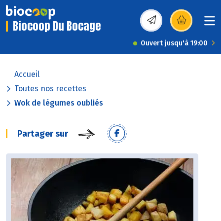
Biocoop Du Bocage
(s’ouvre dans une nou
Ouvert jusqu'à 19:00
Accueil
Toutes nos recettes
Wok de légumes oubliés
Partager sur