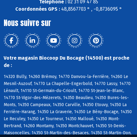
Téléphone :
02 31 09 47 85
Coordonnées GPS :
48,8567703 ° , -0,8736095 °
Nous suivre sur
Votre magasin Biocoop Du Bocage (14500) est proche
de :
14320 Bully, 14260 Brémoy, 14770 Danvou-la-Ferrière, 14260 Le
Mesnil-Auzouf, 14770 La Chapelle-Engerbold, 14770 Lassy, 14770
Lénault, 14110 St-Germain-du-Crioult, 14770 St-Jean-le-Blanc,
14770 St-Vigor-des-Mézerets, 14350 Beaulieu, 14350 Bures-les-
Monts, 14350 Campeaux, 14350 Carville, 14350 Etouvy, 14350 La
Ferrière-Harang, 14350 La Graverie, 14350 Le Bény-Bocage, 14350
Le Reculey, 14350 Le Tourneur, 14350 Malloué, 14350 Mont-
Bertrand, 14260 Montamy, 14350 Montchauvet, 14350 St-Denis-
Maisoncelles, 14350 St-Martin-des-Besaces, 14350 St-Martin-Don,