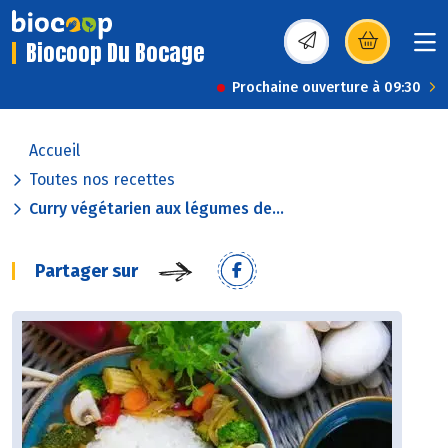
Biocoop Du Bocage
(s’ouvre dans une nou
Prochaine ouverture à 09:30
Accueil
Toutes nos recettes
Curry végétarien aux légumes de...
Partager sur