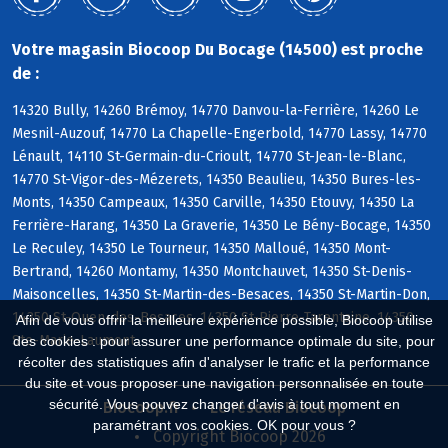
Votre magasin Biocoop Du Bocage (14500) est proche
de :
14320 Bully, 14260 Brémoy, 14770 Danvou-la-Ferrière, 14260 Le
Mesnil-Auzouf, 14770 La Chapelle-Engerbold, 14770 Lassy, 14770
Lénault, 14110 St-Germain-du-Crioult, 14770 St-Jean-le-Blanc,
14770 St-Vigor-des-Mézerets, 14350 Beaulieu, 14350 Bures-les-
Monts, 14350 Campeaux, 14350 Carville, 14350 Etouvy, 14350 La
Ferrière-Harang, 14350 La Graverie, 14350 Le Bény-Bocage, 14350
Le Reculey, 14350 Le Tourneur, 14350 Malloué, 14350 Mont-
Bertrand, 14260 Montamy, 14350 Montchauvet, 14350 St-Denis-
Maisoncelles, 14350 St-Martin-des-Besaces, 14350 St-Martin-Don,
14350 St-Ouen-des-Besaces, 14350 St-Pierre-Tarentaine, 14350
Afin de vous offrir la meilleure expérience possible, Biocoop utilise
Ste-Marie-Laumont
des cookies : pour assurer une performance optimale du site, pour
récolter des statistiques afin d'analyser le trafic et la performance
du site et vous proposer une navigation personnalisée en toute
sécurité. Vous pouvez changer d'avis à tout moment en
Biocoop.fr
Le réseau Biocoop
paramétrant vos cookies. OK pour vous ?
Copyright Biocoop 2026