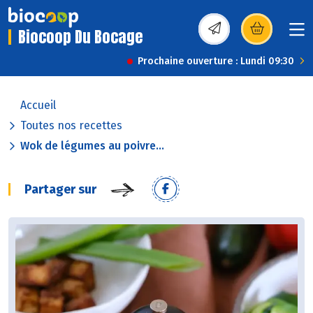
Biocoop Du Bocage
(s’ouvre dans une nou
Prochaine ouverture : Lundi 09:30
Accueil
Toutes nos recettes
Wok de légumes au poivre...
Partager sur