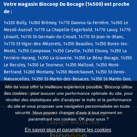
Votre magasin Biocoop Du Bocage (14500) est proche
de :
14320 Bully, 14260 Brémoy, 14770 Danvou-la-Ferrière, 14260 Le
Mesnil-Auzouf, 14770 La Chapelle-Engerbold, 14770 Lassy, 14770
Lénault, 14110 St-Germain-du-Crioult, 14770 St-Jean-le-Blanc,
14770 St-Vigor-des-Mézerets, 14350 Beaulieu, 14350 Bures-les-
Monts, 14350 Campeaux, 14350 Carville, 14350 Etouvy, 14350 La
Ferrière-Harang, 14350 La Graverie, 14350 Le Bény-Bocage, 14350
Le Reculey, 14350 Le Tourneur, 14350 Malloué, 14350 Mont-
Bertrand, 14260 Montamy, 14350 Montchauvet, 14350 St-Denis-
Maisoncelles, 14350 St-Martin-des-Besaces, 14350 St-Martin-Don,
14350 St-Ouen-des-Besaces, 14350 St-Pierre-Tarentaine, 14350
Afin de vous offrir la meilleure expérience possible, Biocoop utilise
Ste-Marie-Laumont
des cookies : pour assurer une performance optimale du site, pour
récolter des statistiques afin d'analyser le trafic et la performance
du site et vous proposer une navigation personnalisée en toute
sécurité. Vous pouvez changer d'avis à tout moment en
Biocoop.fr
Le réseau Biocoop
paramétrant vos cookies. OK pour vous ?
Copyright Biocoop 2026
En savoir plus et paramétrer les cookies