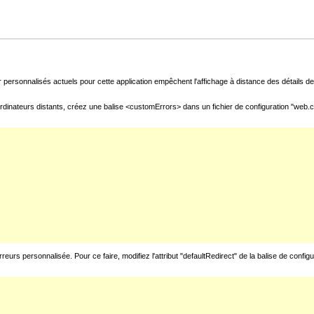
 personnalisés actuels pour cette application empêchent l'affichage à distance des détails de 
rdinateurs distants, créez une balise <customErrors> dans un fichier de configuration "web.con
urs personnalisée. Pour ce faire, modifiez l'attribut "defaultRedirect" de la balise de config