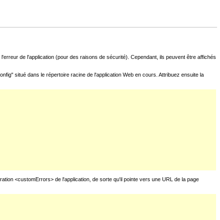
l'erreur de l'application (pour des raisons de sécurité). Cependant, ils peuvent être affichés
fig" situé dans le répertoire racine de l'application Web en cours. Attribuez ensuite la
uration <customErrors> de l'application, de sorte qu'il pointe vers une URL de la page