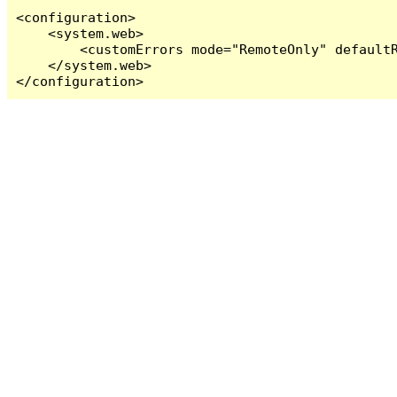
<configuration>

    <system.web>

        <customErrors mode="RemoteOnly" defaultR
    </system.web>

</configuration>