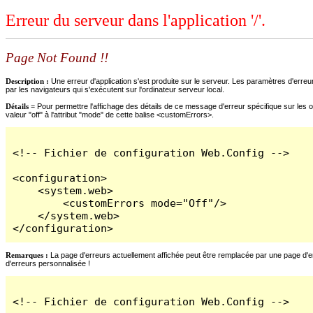
Erreur du serveur dans l'application '/'.
Page Not Found !!
Description :
Une erreur d'application s'est produite sur le serveur. Les paramètres d'erreur
par les navigateurs qui s'exécutent sur l'ordinateur serveur local.
Détails =
Pour permettre l'affichage des détails de ce message d'erreur spécifique sur les o
valeur "off" à l'attribut "mode" de cette balise <customErrors>.
<!-- Fichier de configuration Web.Config -->

<configuration>

    <system.web>

        <customErrors mode="Off"/>

    </system.web>

</configuration>
Remarques :
La page d'erreurs actuellement affichée peut être remplacée par une page d'erre
d'erreurs personnalisée !
<!-- Fichier de configuration Web.Config -->
