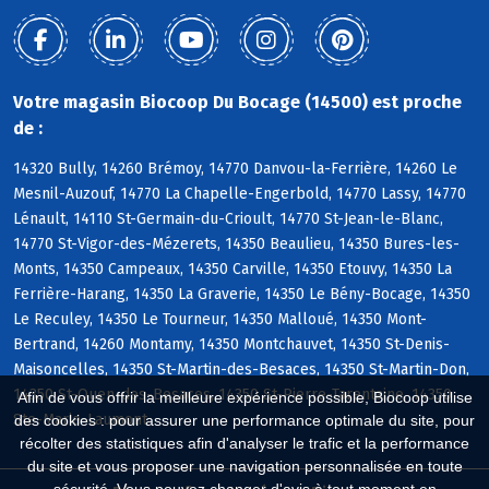
Votre magasin Biocoop Du Bocage (14500) est proche
de :
14320 Bully, 14260 Brémoy, 14770 Danvou-la-Ferrière, 14260 Le
Mesnil-Auzouf, 14770 La Chapelle-Engerbold, 14770 Lassy, 14770
Lénault, 14110 St-Germain-du-Crioult, 14770 St-Jean-le-Blanc,
14770 St-Vigor-des-Mézerets, 14350 Beaulieu, 14350 Bures-les-
Monts, 14350 Campeaux, 14350 Carville, 14350 Etouvy, 14350 La
Ferrière-Harang, 14350 La Graverie, 14350 Le Bény-Bocage, 14350
Le Reculey, 14350 Le Tourneur, 14350 Malloué, 14350 Mont-
Bertrand, 14260 Montamy, 14350 Montchauvet, 14350 St-Denis-
Maisoncelles, 14350 St-Martin-des-Besaces, 14350 St-Martin-Don,
14350 St-Ouen-des-Besaces, 14350 St-Pierre-Tarentaine, 14350
Afin de vous offrir la meilleure expérience possible, Biocoop utilise
Ste-Marie-Laumont
des cookies : pour assurer une performance optimale du site, pour
récolter des statistiques afin d'analyser le trafic et la performance
du site et vous proposer une navigation personnalisée en toute