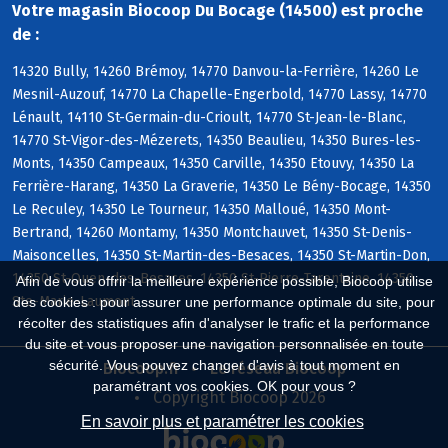
Votre magasin Biocoop Du Bocage (14500) est proche
de :
14320 Bully, 14260 Brémoy, 14770 Danvou-la-Ferrière, 14260 Le
Mesnil-Auzouf, 14770 La Chapelle-Engerbold, 14770 Lassy, 14770
Lénault, 14110 St-Germain-du-Crioult, 14770 St-Jean-le-Blanc,
14770 St-Vigor-des-Mézerets, 14350 Beaulieu, 14350 Bures-les-
Monts, 14350 Campeaux, 14350 Carville, 14350 Etouvy, 14350 La
Ferrière-Harang, 14350 La Graverie, 14350 Le Bény-Bocage, 14350
Le Reculey, 14350 Le Tourneur, 14350 Malloué, 14350 Mont-
Bertrand, 14260 Montamy, 14350 Montchauvet, 14350 St-Denis-
Maisoncelles, 14350 St-Martin-des-Besaces, 14350 St-Martin-Don,
14350 St-Ouen-des-Besaces, 14350 St-Pierre-Tarentaine, 14350
Afin de vous offrir la meilleure expérience possible, Biocoop utilise
Ste-Marie-Laumont
des cookies : pour assurer une performance optimale du site, pour
récolter des statistiques afin d'analyser le trafic et la performance
du site et vous proposer une navigation personnalisée en toute
sécurité. Vous pouvez changer d'avis à tout moment en
Biocoop.fr
Le réseau Biocoop
paramétrant vos cookies. OK pour vous ?
Copyright Biocoop 2026
En savoir plus et paramétrer les cookies