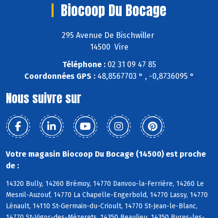
Biocoop Du Bocage
295 Avenue De Bischwiller
14500 Vire
Téléphone :
02 31 09 47 85
Coordonnées GPS :
48,8567703 ° , -0,8736095 °
Nous suivre sur
Votre magasin Biocoop Du Bocage (14500) est proche
de :
14320 Bully, 14260 Brémoy, 14770 Danvou-la-Ferrière, 14260 Le
Mesnil-Auzouf, 14770 La Chapelle-Engerbold, 14770 Lassy, 14770
Lénault, 14110 St-Germain-du-Crioult, 14770 St-Jean-le-Blanc,
14770 St-Vigor-des-Mézerets, 14350 Beaulieu, 14350 Bures-les-