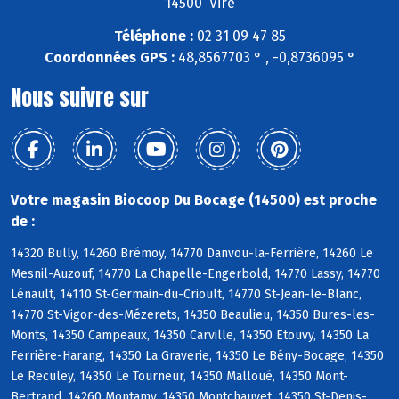
14500 Vire
Téléphone :
02 31 09 47 85
Coordonnées GPS :
48,8567703 ° , -0,8736095 °
Nous suivre sur
Votre magasin Biocoop Du Bocage (14500) est proche
de :
14320 Bully, 14260 Brémoy, 14770 Danvou-la-Ferrière, 14260 Le
Mesnil-Auzouf, 14770 La Chapelle-Engerbold, 14770 Lassy, 14770
Lénault, 14110 St-Germain-du-Crioult, 14770 St-Jean-le-Blanc,
14770 St-Vigor-des-Mézerets, 14350 Beaulieu, 14350 Bures-les-
Monts, 14350 Campeaux, 14350 Carville, 14350 Etouvy, 14350 La
Ferrière-Harang, 14350 La Graverie, 14350 Le Bény-Bocage, 14350
Le Reculey, 14350 Le Tourneur, 14350 Malloué, 14350 Mont-
Bertrand, 14260 Montamy, 14350 Montchauvet, 14350 St-Denis-