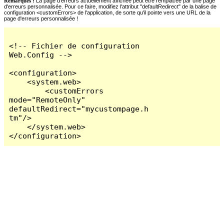
Remarques :
La page d'erreurs actuellement affichée peut être remplacée par une page
d'erreurs personnalisée. Pour ce faire, modifiez l'attribut "defaultRedirect" de la balise de
configuration <customErrors> de l'application, de sorte qu'il pointe vers une URL de la
page d'erreurs personnalisée !
<!-- Fichier de configuration 
Web.Config -->

<configuration>

    <system.web>

        <customErrors 
mode="RemoteOnly" 
defaultRedirect="mycustompage.h
tm"/>

    </system.web>

</configuration>