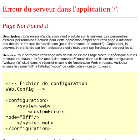
Erreur du serveur dans l'application '/'.
Page Not Found !!
Description :
Une erreur d'application s'est produite sur le serveur. Les paramètres
d'erreur personnalisés actuels pour cette application empêchent l'affichage à distance
des détails de l'erreur de l'application (pour des raisons de sécurité). Cependant, ils
peuvent être affichés par les navigateurs qui s'exécutent sur l'ordinateur serveur local.
Détails =
Pour permettre l'affichage des détails de ce message d'erreur spécifique sur les
ordinateurs distants, créez une balise <customErrors> dans un fichier de configuration
"web.config" situé dans le répertoire racine de l'application Web en cours. Attribuez
ensuite la valeur "off" à l'attribut "mode" de cette balise <customErrors>.
<!-- Fichier de configuration 
Web.Config -->

<configuration>

    <system.web>

        <customErrors 
mode="Off"/>

    </system.web>

</configuration>