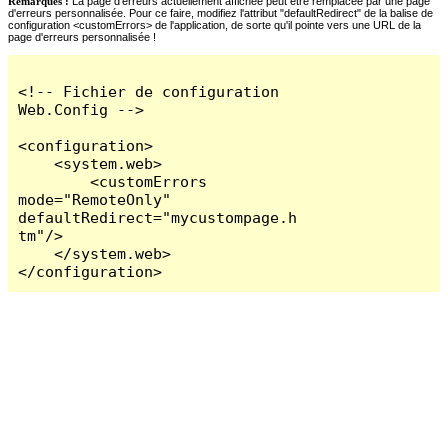
Remarques :
La page d'erreurs actuellement affichée peut être remplacée par une page
d'erreurs personnalisée. Pour ce faire, modifiez l'attribut "defaultRedirect" de la balise de
configuration <customErrors> de l'application, de sorte qu'il pointe vers une URL de la
page d'erreurs personnalisée !
<!-- Fichier de configuration 
Web.Config -->

<configuration>

    <system.web>

        <customErrors 
mode="RemoteOnly" 
defaultRedirect="mycustompage.h
tm"/>

    </system.web>

</configuration>