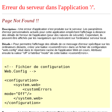
Erreur du serveur dans l'application '/'.
Page Not Found !!
Description :
Une erreur d'application s'est produite sur le serveur. Les paramètres
d'erreur personnalisés actuels pour cette application empêchent l'affichage à distance
des détails de l'erreur de l'application (pour des raisons de sécurité). Cependant, ils
peuvent être affichés par les navigateurs qui s'exécutent sur l'ordinateur serveur local.
Détails =
Pour permettre l'affichage des détails de ce message d'erreur spécifique sur les
ordinateurs distants, créez une balise <customErrors> dans un fichier de configuration
"web.config" situé dans le répertoire racine de l'application Web en cours. Attribuez
ensuite la valeur "off" à l'attribut "mode" de cette balise <customErrors>.
<!-- Fichier de configuration 
Web.Config -->

<configuration>

    <system.web>

        <customErrors 
mode="Off"/>

    </system.web>

</configuration>