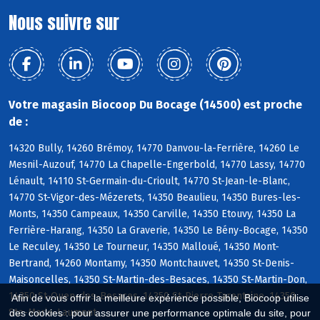
Nous suivre sur
Votre magasin Biocoop Du Bocage (14500) est proche
de :
14320 Bully, 14260 Brémoy, 14770 Danvou-la-Ferrière, 14260 Le
Mesnil-Auzouf, 14770 La Chapelle-Engerbold, 14770 Lassy, 14770
Lénault, 14110 St-Germain-du-Crioult, 14770 St-Jean-le-Blanc,
14770 St-Vigor-des-Mézerets, 14350 Beaulieu, 14350 Bures-les-
Monts, 14350 Campeaux, 14350 Carville, 14350 Etouvy, 14350 La
Ferrière-Harang, 14350 La Graverie, 14350 Le Bény-Bocage, 14350
Le Reculey, 14350 Le Tourneur, 14350 Malloué, 14350 Mont-
Bertrand, 14260 Montamy, 14350 Montchauvet, 14350 St-Denis-
Maisoncelles, 14350 St-Martin-des-Besaces, 14350 St-Martin-Don,
14350 St-Ouen-des-Besaces, 14350 St-Pierre-Tarentaine, 14350
Afin de vous offrir la meilleure expérience possible, Biocoop utilise
Ste-Marie-Laumont
des cookies : pour assurer une performance optimale du site, pour