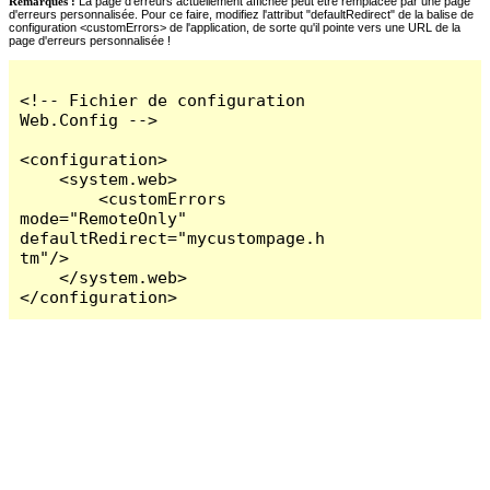
Remarques :
La page d'erreurs actuellement affichée peut être remplacée par une page
d'erreurs personnalisée. Pour ce faire, modifiez l'attribut "defaultRedirect" de la balise de
configuration <customErrors> de l'application, de sorte qu'il pointe vers une URL de la
page d'erreurs personnalisée !
<!-- Fichier de configuration 
Web.Config -->

<configuration>

    <system.web>

        <customErrors 
mode="RemoteOnly" 
defaultRedirect="mycustompage.h
tm"/>

    </system.web>

</configuration>