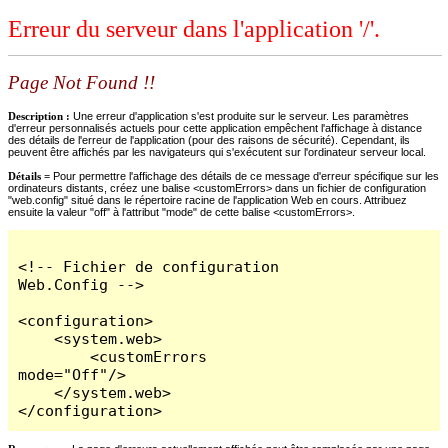
Erreur du serveur dans l'application '/'.
Page Not Found !!
Description :
Une erreur d'application s'est produite sur le serveur. Les paramètres
d'erreur personnalisés actuels pour cette application empêchent l'affichage à distance
des détails de l'erreur de l'application (pour des raisons de sécurité). Cependant, ils
peuvent être affichés par les navigateurs qui s'exécutent sur l'ordinateur serveur local.
Détails =
Pour permettre l'affichage des détails de ce message d'erreur spécifique sur les
ordinateurs distants, créez une balise <customErrors> dans un fichier de configuration
"web.config" situé dans le répertoire racine de l'application Web en cours. Attribuez
ensuite la valeur "off" à l'attribut "mode" de cette balise <customErrors>.
<!-- Fichier de configuration 
Web.Config -->

<configuration>

    <system.web>

        <customErrors 
mode="Off"/>

    </system.web>

</configuration>