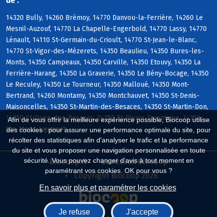
de :
14320 Bully, 14260 Brémoy, 14770 Danvou-la-Ferrière, 14260 Le
Mesnil-Auzouf, 14770 La Chapelle-Engerbold, 14770 Lassy, 14770
Lénault, 14110 St-Germain-du-Crioult, 14770 St-Jean-le-Blanc,
14770 St-Vigor-des-Mézerets, 14350 Beaulieu, 14350 Bures-les-
Monts, 14350 Campeaux, 14350 Carville, 14350 Etouvy, 14350 La
Ferrière-Harang, 14350 La Graverie, 14350 Le Bény-Bocage, 14350
Le Reculey, 14350 Le Tourneur, 14350 Malloué, 14350 Mont-
Bertrand, 14260 Montamy, 14350 Montchauvet, 14350 St-Denis-
Maisoncelles, 14350 St-Martin-des-Besaces, 14350 St-Martin-Don,
14350 St-Ouen-des-Besaces, 14350 St-Pierre-Tarentaine, 14350
Afin de vous offrir la meilleure expérience possible, Biocoop utilise
Ste-Marie-Laumont
des cookies : pour assurer une performance optimale du site, pour
récolter des statistiques afin d'analyser le trafic et la performance
du site et vous proposer une navigation personnalisée en toute
sécurité. Vous pouvez changer d'avis à tout moment en
Biocoop.fr
Le réseau Biocoop
paramétrant vos cookies. OK pour vous ?
Copyright Biocoop 2026
En savoir plus et paramétrer les cookies
Je refuse
J'accepte