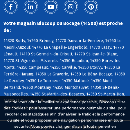
Votre magasin Biocoop Du Bocage (14500) est proche
de :
14320 Bully, 14260 Brémoy, 14770 Danvou-la-Ferrière, 14260 Le
Mesnil-Auzouf, 14770 La Chapelle-Engerbold, 14770 Lassy, 14770
Lénault, 14110 St-Germain-du-Crioult, 14770 St-Jean-le-Blanc,
14770 St-Vigor-des-Mézerets, 14350 Beaulieu, 14350 Bures-les-
Monts, 14350 Campeaux, 14350 Carville, 14350 Etouvy, 14350 La
Ferrière-Harang, 14350 La Graverie, 14350 Le Bény-Bocage, 14350
Le Reculey, 14350 Le Tourneur, 14350 Malloué, 14350 Mont-
Bertrand, 14260 Montamy, 14350 Montchauvet, 14350 St-Denis-
Maisoncelles, 14350 St-Martin-des-Besaces, 14350 St-Martin-Don,
14350 St-Ouen-des-Besaces, 14350 St-Pierre-Tarentaine, 14350
Afin de vous offrir la meilleure expérience possible, Biocoop utilise
Ste-Marie-Laumont
des cookies : pour assurer une performance optimale du site, pour
récolter des statistiques afin d'analyser le trafic et la performance
du site et vous proposer une navigation personnalisée en toute
sécurité. Vous pouvez changer d'avis à tout moment en
Biocoop.fr
Le réseau Biocoop