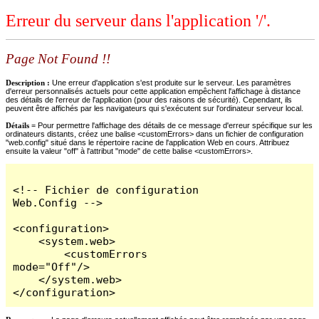
Erreur du serveur dans l'application '/'.
Page Not Found !!
Description :
Une erreur d'application s'est produite sur le serveur. Les paramètres
d'erreur personnalisés actuels pour cette application empêchent l'affichage à distance
des détails de l'erreur de l'application (pour des raisons de sécurité). Cependant, ils
peuvent être affichés par les navigateurs qui s'exécutent sur l'ordinateur serveur local.
Détails =
Pour permettre l'affichage des détails de ce message d'erreur spécifique sur les
ordinateurs distants, créez une balise <customErrors> dans un fichier de configuration
"web.config" situé dans le répertoire racine de l'application Web en cours. Attribuez
ensuite la valeur "off" à l'attribut "mode" de cette balise <customErrors>.
<!-- Fichier de configuration 
Web.Config -->

<configuration>

    <system.web>

        <customErrors 
mode="Off"/>

    </system.web>

</configuration>