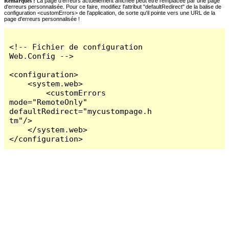
Remarques :
La page d'erreurs actuellement affichée peut être remplacée par une page
d'erreurs personnalisée. Pour ce faire, modifiez l'attribut "defaultRedirect" de la balise de
configuration <customErrors> de l'application, de sorte qu'il pointe vers une URL de la
page d'erreurs personnalisée !
<!-- Fichier de configuration 
Web.Config -->

<configuration>

    <system.web>

        <customErrors 
mode="RemoteOnly" 
defaultRedirect="mycustompage.h
tm"/>

    </system.web>

</configuration>