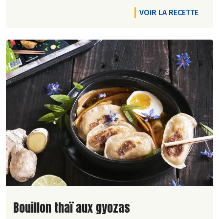
VOIR LA RECETTE
Lire la suite de la recette
Bouillon thaï aux gyozas