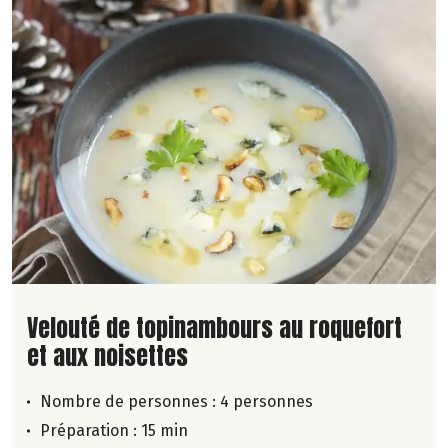
Lire la suite de la recette
Velouté de topinambours au roquefort
et aux noisettes
Nombre de personnes :
4 personnes
Préparation : 15 min