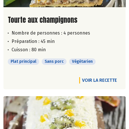
Lire la suite de la recette
Tourte aux champignons
Nombre de personnes :
4 personnes
Préparation : 45 min
Cuisson : 80 min
Plat principal
Sans porc
Végétarien
VOIR LA RECETTE