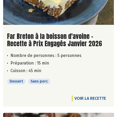
Lire la suite de la recette
Far Breton à la boisson d'avoine -
Recette à Prix Engagés Janvier 2026
Nombre de personnes :
5 personnes
Préparation : 15 min
Cuisson : 45 min
Dessert
Sans porc
VOIR LA RECETTE