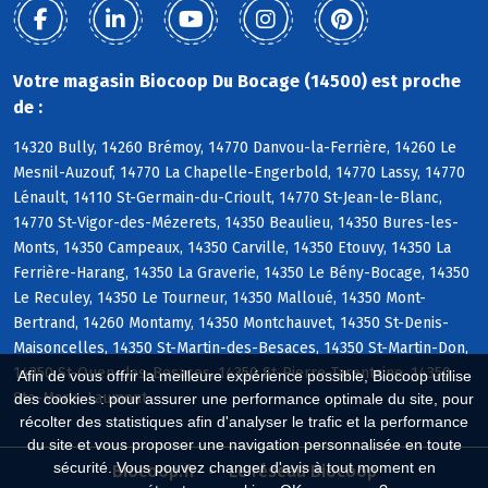
Votre magasin Biocoop Du Bocage (14500) est proche
de :
14320 Bully, 14260 Brémoy, 14770 Danvou-la-Ferrière, 14260 Le
Mesnil-Auzouf, 14770 La Chapelle-Engerbold, 14770 Lassy, 14770
Lénault, 14110 St-Germain-du-Crioult, 14770 St-Jean-le-Blanc,
14770 St-Vigor-des-Mézerets, 14350 Beaulieu, 14350 Bures-les-
Monts, 14350 Campeaux, 14350 Carville, 14350 Etouvy, 14350 La
Ferrière-Harang, 14350 La Graverie, 14350 Le Bény-Bocage, 14350
Le Reculey, 14350 Le Tourneur, 14350 Malloué, 14350 Mont-
Bertrand, 14260 Montamy, 14350 Montchauvet, 14350 St-Denis-
Maisoncelles, 14350 St-Martin-des-Besaces, 14350 St-Martin-Don,
14350 St-Ouen-des-Besaces, 14350 St-Pierre-Tarentaine, 14350
Afin de vous offrir la meilleure expérience possible, Biocoop utilise
Ste-Marie-Laumont
des cookies : pour assurer une performance optimale du site, pour
récolter des statistiques afin d'analyser le trafic et la performance
du site et vous proposer une navigation personnalisée en toute
sécurité. Vous pouvez changer d'avis à tout moment en
Biocoop.fr
Le réseau Biocoop